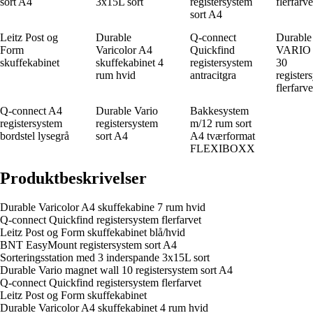
sort A4
3x15L sort
registersystem
flerfarve
sort A4
Leitz Post og
Durable
Q-connect
Durable
Form
Varicolor A4
Quickfind
VARIO 
skuffekabinet
skuffekabinet 4
registersystem
30
rum hvid
antracitgra
register
flerfarv
Q-connect A4
Durable Vario
Bakkesystem
registersystem
registersystem
m/12 rum sort
bordstel lysegrå
sort A4
A4 tværformat
FLEXIBOXX
Produktbeskrivelser
Durable Varicolor A4 skuffekabine 7 rum hvid
Q-connect Quickfind registersystem flerfarvet
Leitz Post og Form skuffekabinet blå/hvid
BNT EasyMount registersystem sort A4
Sorteringsstation med 3 inderspande 3x15L sort
Durable Vario magnet wall 10 registersystem sort A4
Q-connect Quickfind registersystem flerfarvet
Leitz Post og Form skuffekabinet
Durable Varicolor A4 skuffekabinet 4 rum hvid