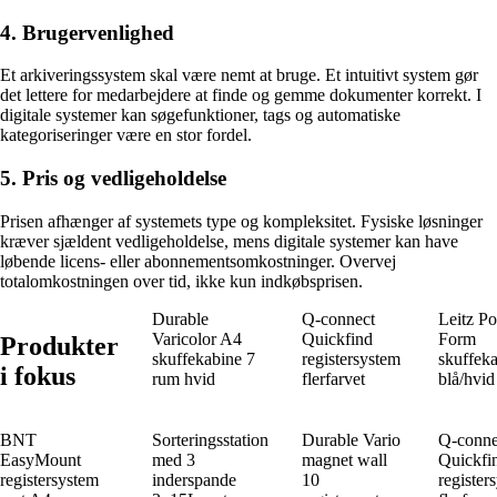
4. Brugervenlighed
Et arkiveringssystem skal være nemt at bruge. Et intuitivt system gør
det lettere for medarbejdere at finde og gemme dokumenter korrekt. I
digitale systemer kan søgefunktioner, tags og automatiske
kategoriseringer være en stor fordel.
5. Pris og vedligeholdelse
Prisen afhænger af systemets type og kompleksitet. Fysiske løsninger
kræver sjældent vedligeholdelse, mens digitale systemer kan have
løbende licens- eller abonnementsomkostninger. Overvej
totalomkostningen over tid, ikke kun indkøbsprisen.
Durable
Q-connect
Leitz Po
Varicolor A4
Quickfind
Form
Produkter
skuffekabine 7
registersystem
skuffeka
i fokus
rum hvid
flerfarvet
blå/hvid
BNT
Sorteringsstation
Durable Vario
Q-conne
EasyMount
med 3
magnet wall
Quickfi
registersystem
inderspande
10
register